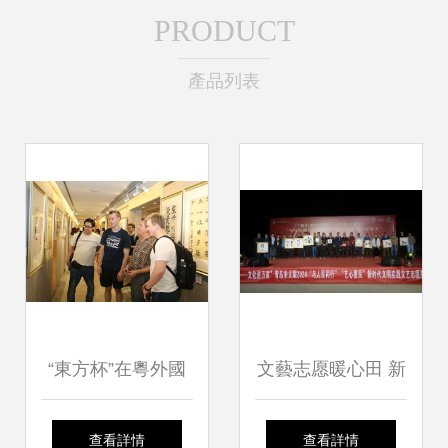
PRODUCT
產品列表
“東方杯”在粵外國
文藝志愿暖心田 新
人漢字書法大賽頒
時代文明實踐走進
查看詳情
查看詳情