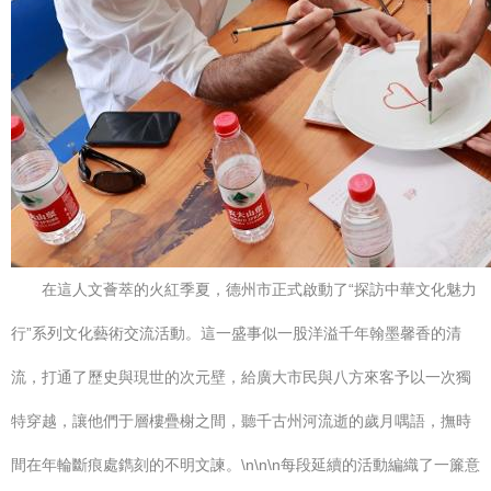
在這人文薈萃的火紅季夏，德州市正式啟動了“探訪中華文化魅力
行”系列文化藝術交流活動。這一盛事似一股洋溢千年翰墨馨香的清
流，打通了歷史與現世的次元壁，給廣大市民與八方來客予以一次獨
特穿越，讓他們于層樓疊榭之間，聽千古州河流逝的歲月喁語，撫時
間在年輪斷痕處鐫刻的不明文諫。\n\n\n每段延續的活動編織了一簾意