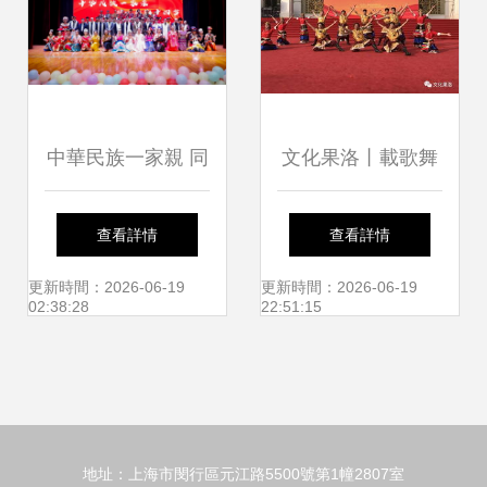
文化新篇章
動圓滿落幕
中華民族一家親 同
文化果洛丨載歌舞
心共筑中國夢——
頌黨恩 展幸福
查看詳情
查看詳情
恩施職業技術學院
更新時間：2026-06-19
更新時間：2026-06-19
02:38:28
22:51:15
民族文化展演成功
舉行
地址：上海市閔行區元江路5500號第1幢2807室