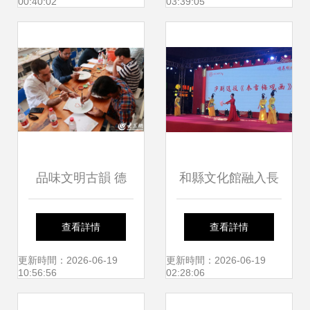
00:40:02
03:39:05
流啟示
品味文明古韻 德
和縣文化館融入長
州“探訪中華文化魅
三角 奏響寧馬文化
查看詳情
查看詳情
力行”開啟文化藝術
交流 合奏曲
更新時間：2026-06-19
更新時間：2026-06-19
10:56:56
02:28:06
交流新篇章