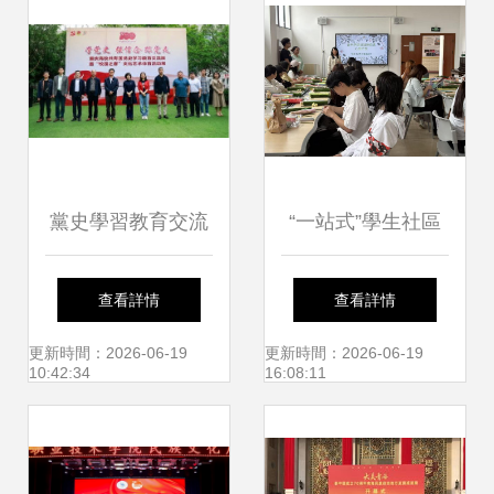
黨史學習教育交流
“一站式”學生社區
展暨“校園之春”文
活動│不借誰的
查看詳情
查看詳情
化藝術展在移通學
光，做自己的花
更新時間：2026-06-19
更新時間：2026-06-19
10:42:34
16:08:11
院圓滿舉辦——深
——音樂學院扭扭
化黨史學習，共筑
棒花藝心理療愈活